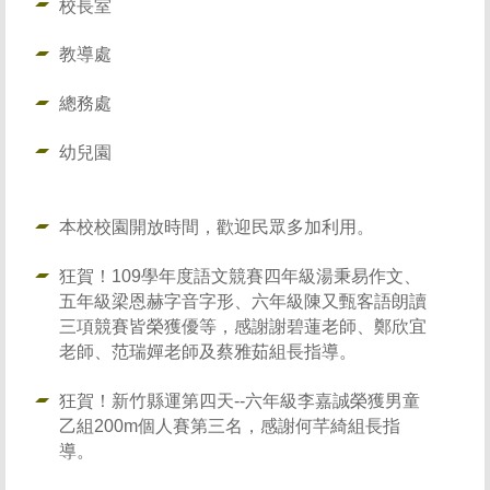
校長室
教導處
總務處
幼兒園
本校校園開放時間，歡迎民眾多加利用。
狂賀！109學年度語文競賽四年級湯秉易作文、
五年級梁恩赫字音字形、六年級陳又甄客語朗讀
三項競賽皆榮獲優等，感謝謝碧蓮老師、鄭欣宜
老師、范瑞嬋老師及蔡雅茹組長指導。
狂賀！新竹縣運第四天--六年級李嘉誠榮獲男童
乙組200m個人賽第三名，感謝何芊綺組長指
導。