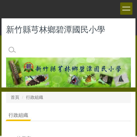
跳
到
主
要
新竹縣芎林鄉碧潭國民小學
內
容
區
首頁
行政組織
行政組織