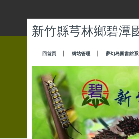
跳
到
主
要
新竹縣芎林鄉碧潭
內
容
區
回首頁
網站管理
夢幻島圖書館系