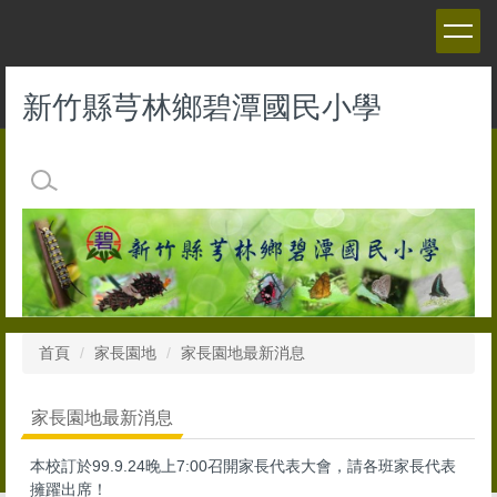
跳
到
主
要
新竹縣芎林鄉碧潭國民小學
內
容
區
首頁
家長園地
家長園地最新消息
家長園地最新消息
本校訂於99.9.24晚上7:00召開家長代表大會，請各班家長代表
擁躍出席！