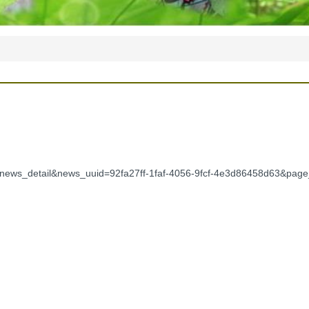
ion=news_detail&news_uuid=92fa27ff-1faf-4056-9fcf-4e3d86458d63&p