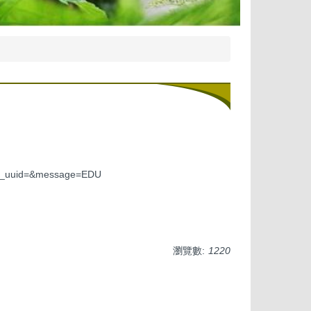
age_uuid=&message=EDU
瀏覽數:
1220