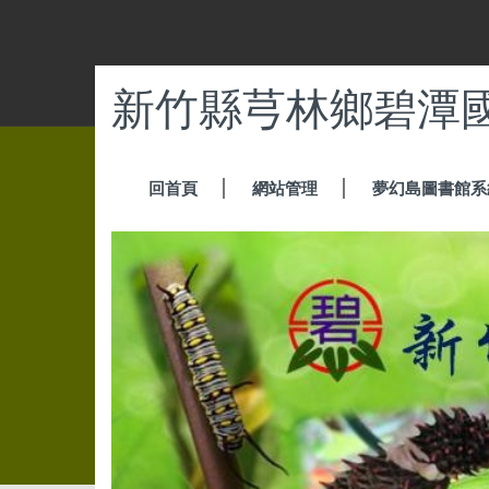
跳
到
主
要
新竹縣芎林鄉碧潭
內
容
區
回首頁
網站管理
夢幻島圖書館系